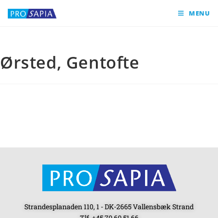
MENU
Ørsted, Gentofte
Strandesplanaden 110, 1 - DK-2665 Vallensbæk Strand
Tlf. +45 70 60 51 66