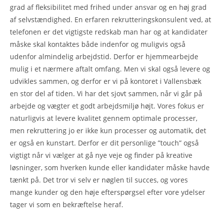
grad af fleksibilitet med frihed under ansvar og en høj grad
af selvstændighed. En erfaren rekrutteringskonsulent ved, at
telefonen er det vigtigste redskab man har og at kandidater
måske skal kontaktes både indenfor og muligvis også
udenfor almindelig arbejdstid. Derfor er hjemmearbejde
mulig i et nærmere aftalt omfang. Men vi skal også levere og
udvikles sammen, og derfor er vi på kontoret i Vallensbæk
en stor del af tiden. Vi har det sjovt sammen, når vi går på
arbejde og vægter et godt arbejdsmiljø højt. Vores fokus er
naturligvis at levere kvalitet gennem optimale processer,
men rekruttering jo er ikke kun processer og automatik, det
er også en kunstart. Derfor er dit personlige ”touch” også
vigtigt når vi vælger at gå nye veje og finder på kreative
løsninger, som hverken kunde eller kandidater måske havde
tænkt på. Det tror vi selv er nøglen til succes, og vores
mange kunder og den høje efterspørgsel efter vore ydelser
tager vi som en bekræftelse heraf.